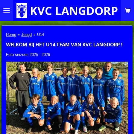
KVC LANGDORP
Ga
direct
naar
de
hoofdinhoud
Home
»
Jeugd
»
U14
WELKOM BIJ HET U14 TEAM VAN KVC LANGDORP !
Foto seizoen 2025 - 2026