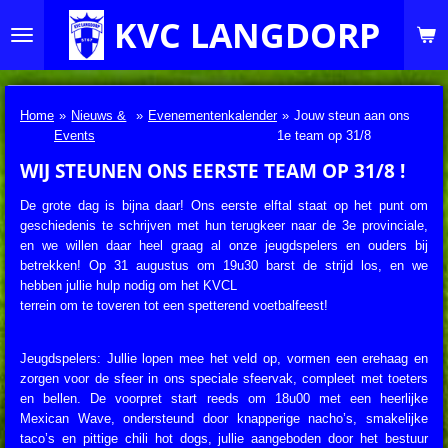
Ga
KVC LANGDORP
direct
naar
de
hoofdinhoud
Home
»
Nieuws &
»
Evenementenkalender
»
Jouw steun aan ons
Events
1e team op 31/8
WIJ STEUNEN ONS EERSTE TEAM OP 31/8 !
De grote dag is bijna daar! Ons eerste elftal staat op het punt om
geschiedenis te schrijven met hun terugkeer naar de 3e provinciale,
en we willen daar heel graag al onze jeugdspelers en ouders bij
betrekken! Op 31 augustus om 19u30 barst de strijd los, en we
hebben jullie hulp nodig om het KVCL
terrein om te toveren tot een spetterend voetbalfeest!
Jeugdspelers: Jullie lopen mee het veld op, vormen een erehaag en
zorgen voor de sfeer in ons speciale sfeervak, compleet met toeters
en bellen. De voorpret start reeds om 18u00 met een heerlijke
Mexican Wave, ondersteund door knapperige nacho’s, smakelijke
taco’s en pittige chili hot dogs, jullie aangeboden door het bestuur