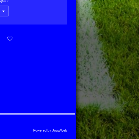
kjes?
Powered by
JouwWeb