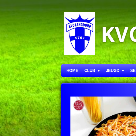
Ga
direct
naar
KV
de
hoofdinhoud
HOME
CLUB
JEUGD
SE